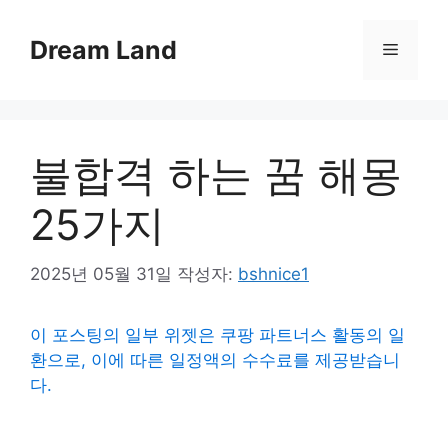
컨
텐
Dream Land
메
츠
로
뉴
건
너
불합격 하는 꿈 해몽
뛰
기
25가지
2025년 05월 31일
작성자:
bshnice1
이 포스팅의 일부 위젯은 쿠팡 파트너스 활동의 일
환으로, 이에 따른 일정액의 수수료를 제공받습니
다.