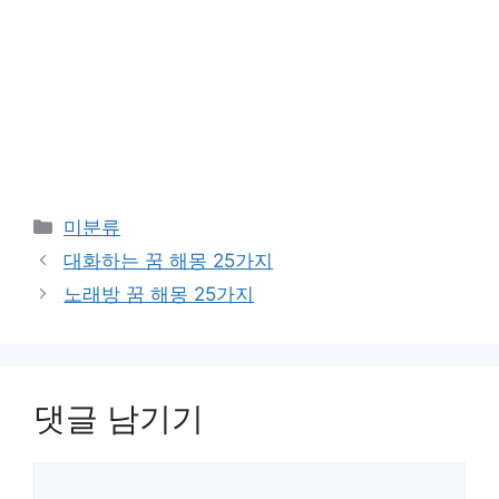
카
미분류
테
대화하는 꿈 해몽 25가지
고
노래방 꿈 해몽 25가지
리
댓글 남기기
댓