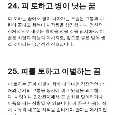
24. 피 토하고 병이 낫는 꿈
피 토하는 꿈에서 병이 나아가는 모습은 고통과 시
련이 끝나고 회복이 시작됨을 상징합니다. 정신적·
신체적으로 새로운 활력을 얻을 것을 암시하죠. 이
꿈은 희망과 재생의 메시지로, 앞으로 좋은 일이 생
길 것이라는 긍정적인 신호입니다.
25. 피를 토하고 이별하는 꿈
피 토하는 꿈과 이별이 함께 나타나면 감정적인 상
처와 관계의 고통을 동시에 겪고 있음을 의미합니
다. 사랑이나 인간관계에서 큰 변화를 맞이하거나
아픔을 겪는 상황일 수 있습니다. 이 꿈은 마음의 상
처 치유와 새로운 시작을 준비해야 한다는 메시지입