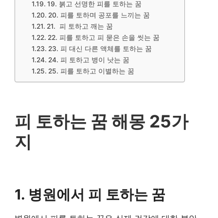
19. 붉고 선명한 피를 토하는 꿈
20. 피를 토하며 공포를 느끼는 꿈
21. 피 토하고 깨는 꿈
22. 피를 토하고 피 묻은 손을 씻는 꿈
23. 피 대신 다른 액체를 토하는 꿈
24. 피 토하고 병이 낫는 꿈
25. 피를 토하고 이별하는 꿈
피 토하는 꿈 해몽 25가
지
1. 병원에서 피 토하는 꿈