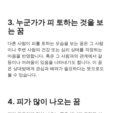
3. 누군가가 피 토하는 것을 보
는 꿈
다른 사람이 피를 토하는 모습을 보는 꿈은 그 사람
이나 주변 사람의 건강 또는 심리 상태를 걱정하는
마음을 반영합니다. 혹은 그 사람과의 관계에서 갈
등이나 어려움이 있음을 나타내기도 합니다. 이 꿈
은 상대방에게 관심과 배려가 필요하다는 뜻으로도
볼 수 있습니다.
4. 피가 많이 나오는 꿈