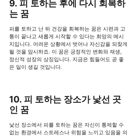
9. 피 토하는 후에 다시 회복하
는 꿈
피를 토하고 난 뒤 건강을 회복하는 꿈은 시련과 고
통이 끝나고 새롭게 시작할 수 있다는 희망의 메시
지입니다. 어려운 상황에서 벗어나 자신감을 되찾게
될 것을 암시하죠. 이 꿈은 긍정적인 변화와 재생,
정신적 성장의 상징입니다. 지금은 힘들어도 곧 좋
은 일이 생길 것입니다.
10. 피 토하는 장소가 낯선 곳
인 꿈
낯선 장소에서 피를 토하는 꿈은 자신이 통제할 수
없는 환경에서 스트레스나 위험을 느끼고 있음을 의