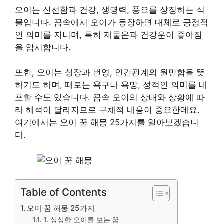
오이는 신선함과 건강, 생명력, 풍요를 상징하는 식
물입니다. 꿈속에서 오이가 등장하면 대체로 긍정적
인 의미를 지니며, 특히 재물운과 건강운이 좋아짐
을 암시합니다.
또한, 오이는 성장과 번영, 인간관계의 원만함을 뜻
하기도 하며, 때로는 욕구나 욕망, 성적인 의미를 내
포할 수도 있습니다. 꿈속 오이의 상태와 상황에 따
라 해석이 달라지므로 구체적 내용이 중요한데요.
여기에서는 오이 꿈 해몽 25가지를 알아보겠습니
다.
Table of Contents
오이 꿈 해몽 25가지
1. 싱싱한 오이를 보는 꿈