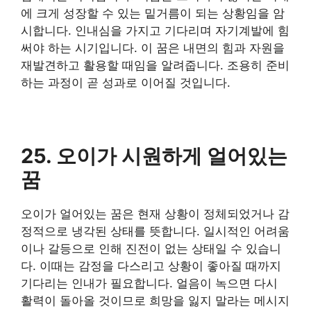
에 크게 성장할 수 있는 밑거름이 되는 상황임을 암
시합니다. 인내심을 가지고 기다리며 자기계발에 힘
써야 하는 시기입니다. 이 꿈은 내면의 힘과 자원을
재발견하고 활용할 때임을 알려줍니다. 조용히 준비
하는 과정이 곧 성과로 이어질 것입니다.
25. 오이가 시원하게 얼어있는
꿈
오이가 얼어있는 꿈은 현재 상황이 정체되었거나 감
정적으로 냉각된 상태를 뜻합니다. 일시적인 어려움
이나 갈등으로 인해 진전이 없는 상태일 수 있습니
다. 이때는 감정을 다스리고 상황이 좋아질 때까지
기다리는 인내가 필요합니다. 얼음이 녹으면 다시
활력이 돌아올 것이므로 희망을 잃지 말라는 메시지