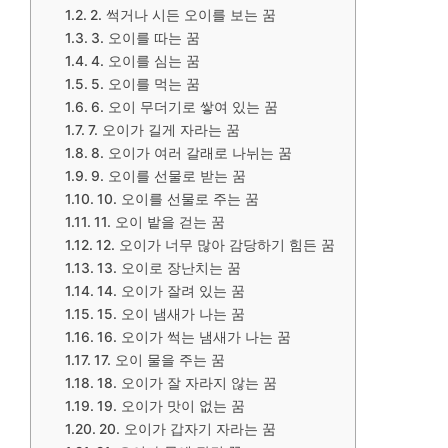
2. 썩거나 시든 오이를 보는 꿈
3. 오이를 따는 꿈
4. 오이를 심는 꿈
5. 오이를 먹는 꿈
6. 오이 무더기로 쌓여 있는 꿈
7. 오이가 길게 자라는 꿈
8. 오이가 여러 갈래로 나뉘는 꿈
9. 오이를 선물로 받는 꿈
10. 오이를 선물로 주는 꿈
11. 오이 밭을 걷는 꿈
12. 오이가 너무 많아 감당하기 힘든 꿈
13. 오이로 장난치는 꿈
14. 오이가 잘려 있는 꿈
15. 오이 냄새가 나는 꿈
16. 오이가 썩는 냄새가 나는 꿈
17. 오이 물을 주는 꿈
18. 오이가 잘 자라지 않는 꿈
19. 오이가 맛이 없는 꿈
20. 오이가 갑자기 자라는 꿈