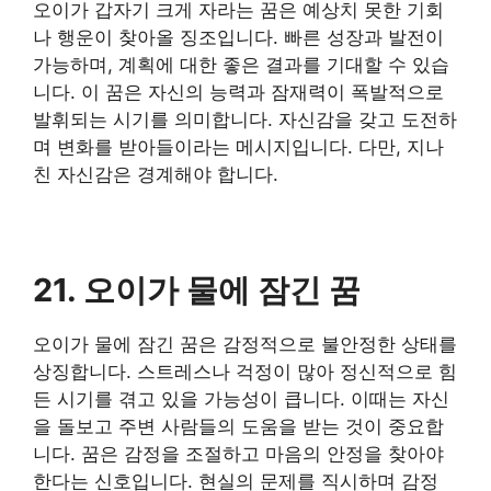
오이가 갑자기 크게 자라는 꿈은 예상치 못한 기회
나 행운이 찾아올 징조입니다. 빠른 성장과 발전이
가능하며, 계획에 대한 좋은 결과를 기대할 수 있습
니다. 이 꿈은 자신의 능력과 잠재력이 폭발적으로
발휘되는 시기를 의미합니다. 자신감을 갖고 도전하
며 변화를 받아들이라는 메시지입니다. 다만, 지나
친 자신감은 경계해야 합니다.
21. 오이가 물에 잠긴 꿈
오이가 물에 잠긴 꿈은 감정적으로 불안정한 상태를
상징합니다. 스트레스나 걱정이 많아 정신적으로 힘
든 시기를 겪고 있을 가능성이 큽니다. 이때는 자신
을 돌보고 주변 사람들의 도움을 받는 것이 중요합
니다. 꿈은 감정을 조절하고 마음의 안정을 찾아야
한다는 신호입니다. 현실의 문제를 직시하며 감정