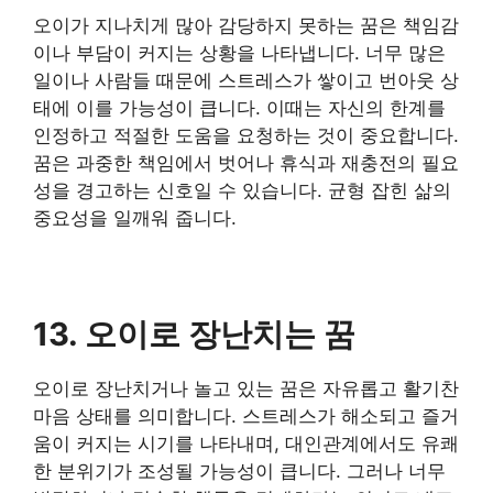
오이가 지나치게 많아 감당하지 못하는 꿈은 책임감
이나 부담이 커지는 상황을 나타냅니다. 너무 많은
일이나 사람들 때문에 스트레스가 쌓이고 번아웃 상
태에 이를 가능성이 큽니다. 이때는 자신의 한계를
인정하고 적절한 도움을 요청하는 것이 중요합니다.
꿈은 과중한 책임에서 벗어나 휴식과 재충전의 필요
성을 경고하는 신호일 수 있습니다. 균형 잡힌 삶의
중요성을 일깨워 줍니다.
13. 오이로 장난치는 꿈
오이로 장난치거나 놀고 있는 꿈은 자유롭고 활기찬
마음 상태를 의미합니다. 스트레스가 해소되고 즐거
움이 커지는 시기를 나타내며, 대인관계에서도 유쾌
한 분위기가 조성될 가능성이 큽니다. 그러나 너무