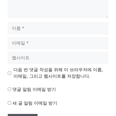
이
름
이
메
일
웹
사
이
다음 번 댓글 작성을 위해 이 브라우저에 이름,
트
이메일, 그리고 웹사이트를 저장합니다.
댓글 알림 이메일 받기
새 글 알림 이메일 받기