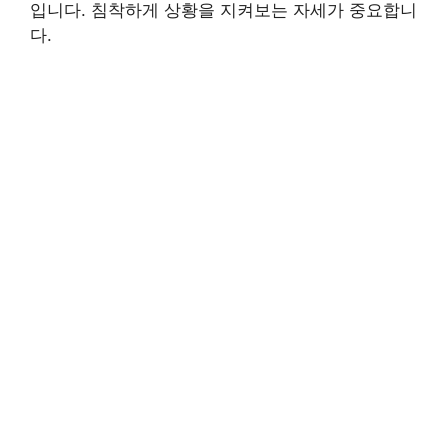
입니다. 침착하게 상황을 지켜보는 자세가 중요합니
다.