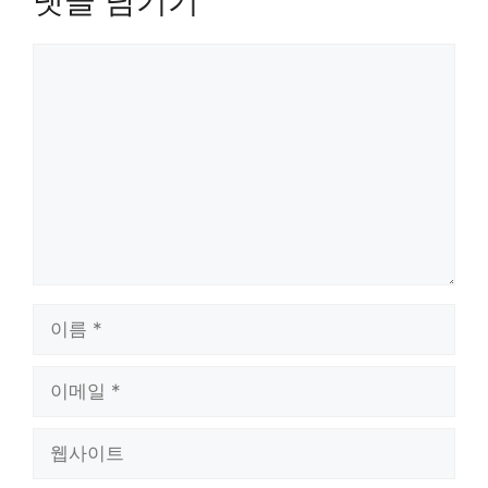
댓글 남기기
댓
글
이
름
이
메
일
웹
사