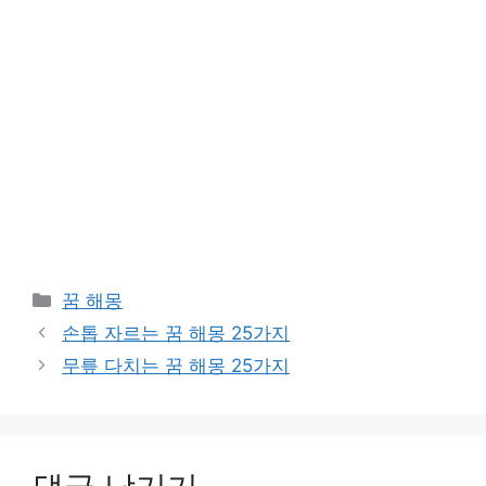
카
꿈 해몽
테
손톱 자르는 꿈 해몽 25가지
고
무릎 다치는 꿈 해몽 25가지
리