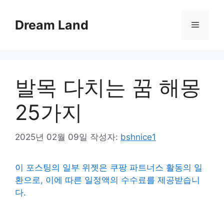
컨
텐
Dream Land
메
츠
로
뉴
건
너
발목 다치는 꿈 해몽
뛰
기
25가지
2025년 02월 09일
작성자:
bshnice1
이 포스팅의 일부 위젯은 쿠팡 파트너스 활동의 일
환으로, 이에 따른 일정액의 수수료를 제공받습니
다.