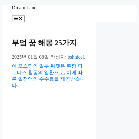
컨
Dream Land
텐
메
츠
뉴
로
건
너
부엌 꿈 해몽 25가지
뛰
기
2025년 01월 08일
작성자:
bshnice1
이 포스팅의 일부 위젯은 쿠팡 파
트너스 활동의 일환으로, 이에 따
른 일정액의 수수료를 제공받습니
다.