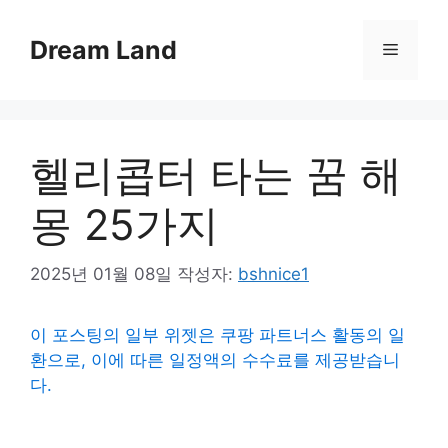
컨
텐
Dream Land
메
츠
로
뉴
건
너
헬리콥터 타는 꿈 해
뛰
기
몽 25가지
2025년 01월 08일
작성자:
bshnice1
이 포스팅의 일부 위젯은 쿠팡 파트너스 활동의 일
환으로, 이에 따른 일정액의 수수료를 제공받습니
다.