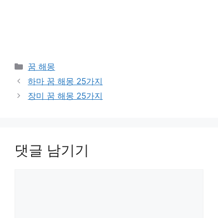
카
꿈 해몽
테
하마 꿈 해몽 25가지
고
장미 꿈 해몽 25가지
리
댓글 남기기
댓
글