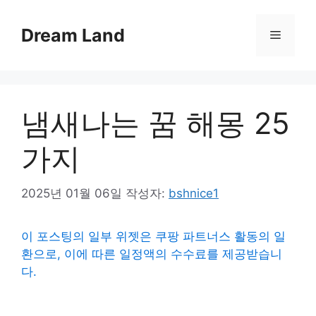
컨
텐
Dream Land
메
츠
로
뉴
건
너
냄새나는 꿈 해몽 25
뛰
기
가지
2025년 01월 06일
작성자:
bshnice1
이 포스팅의 일부 위젯은 쿠팡 파트너스 활동의 일
환으로, 이에 따른 일정액의 수수료를 제공받습니
다.