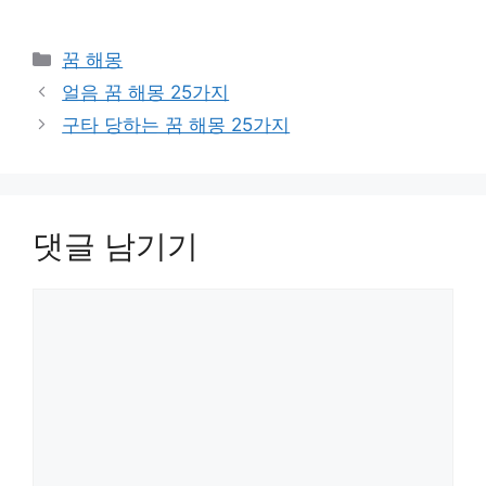
카
꿈 해몽
테
얼음 꿈 해몽 25가지
고
구타 당하는 꿈 해몽 25가지
리
댓글 남기기
댓
글