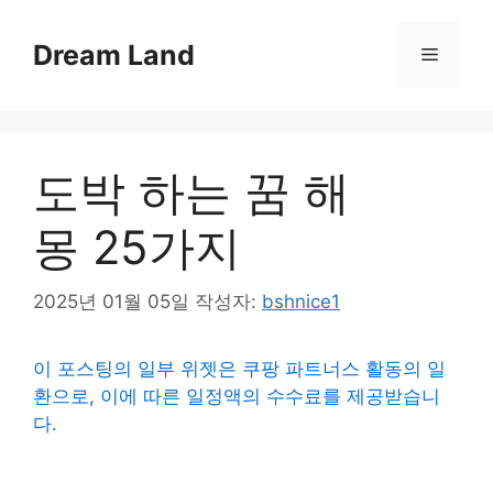
컨
텐
Dream Land
메
츠
로
뉴
건
너
도박 하는 꿈 해
뛰
기
몽 25가지
2025년 01월 05일
작성자:
bshnice1
이 포스팅의 일부 위젯은 쿠팡 파트너스 활동의 일
환으로, 이에 따른 일정액의 수수료를 제공받습니
다.