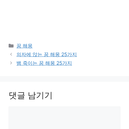
카
꿈 해몽
테
의자에 앉는 꿈 해몽 25가지
고
뱀 죽이는 꿈 해몽 25가지
리
댓글 남기기
댓
글