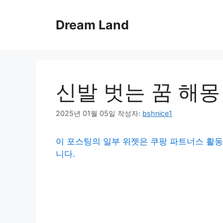
컨
텐
Dream Land
츠
로
건
너
뛰
신발 벗는 꿈 해몽
기
2025년 01월 05일
작성자:
bshnice1
이 포스팅의 일부 위젯은 쿠팡 파트너스 활동
니다.