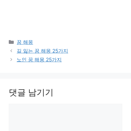
카
꿈 해몽
테
길 잃는 꿈 해몽 25가지
고
노인 꿈 해몽 25가지
리
댓글 남기기
댓
글