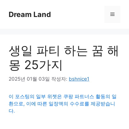
컨
텐
Dream Land
메
츠
로
뉴
건
너
생일 파티 하는 꿈 해
뛰
기
몽 25가지
2025년 01월 03일
작성자:
bshnice1
이 포스팅의 일부 위젯은 쿠팡 파트너스 활동의 일
환으로, 이에 따른 일정액의 수수료를 제공받습니
다.