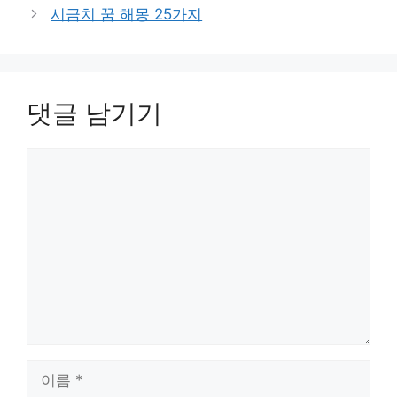
고
시금치 꿈 해몽 25가지
리
댓글 남기기
댓
글
이
름