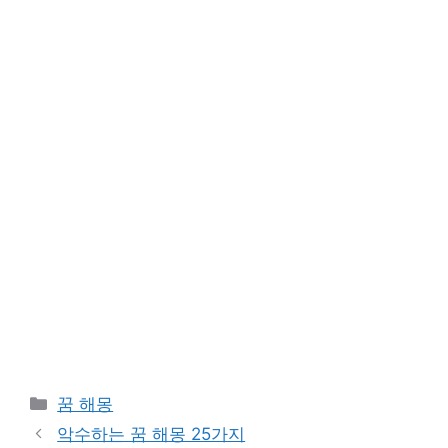
카
꿈 해몽
테
악수하는 꿈 해몽 25가지