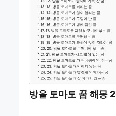
12. 방울 토마토가 상자에 가득 찬 꿈
13. 방울 토마토를 버리는 꿈
14. 방울 토마토가 많이 열리는 꿈
15. 방울 토마토가 구멍이 난 꿈
16. 방울 토마토가 병에 담긴 꿈
17. 방울 토마토를 과일 바구니에 넣는 꿈
18. 방울 토마토를 구매하는 꿈
19. 방울 토마토가 과하게 많이 자라는 꿈
20. 방울 토마토를 주머니에 넣는 꿈
21. 방울 토마토가 서로 붙어 있는 꿈
22. 방울 토마토를 다른 사람에게 주는 꿈
23. 방울 토마토가 먹히지 않는 꿈
24. 방울 토마토가 빨갛게 익어가는 꿈
25. 방울 토마토가 잘 자라지 않는 꿈
방울 토마토 꿈 해몽 