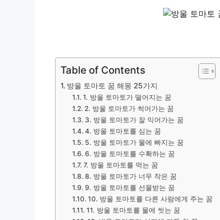
Table of Contents
방울 토마토 꿈 해몽 25가지
1. 방울 토마토가 떨어지는 꿈
2. 방울 토마토가 썩어가는 꿈
3. 방울 토마토가 잘 익어가는 꿈
4. 방울 토마토를 심는 꿈
5. 방울 토마토가 물에 빠지는 꿈
6. 방울 토마토를 수확하는 꿈
7. 방울 토마토를 먹는 꿈
8. 방울 토마토가 너무 작은 꿈
9. 방울 토마토를 선물받는 꿈
10. 방울 토마토를 다른 사람에게 주는 꿈
11. 방울 토마토를 물에 씻는 꿈