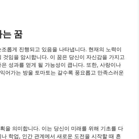
가는 꿈
순조롭게 진행되고 있음을 나타냅니다. 현재의 노력이
질 것임을 암시합니다. 이 꿈은 당신이 자신감을 가지고
좋은 성과를 얻게 될 가능성이 큽니다. 또한, 사랑이나
 익어가는 방울 토마토는 갈수록 풍요롭고 만족스러운
획을 의미합니다. 이는 당신이 미래를 위해 기초를 다
이나 학업, 인간 관계에서 새로운 도전을 시작할 때 흔