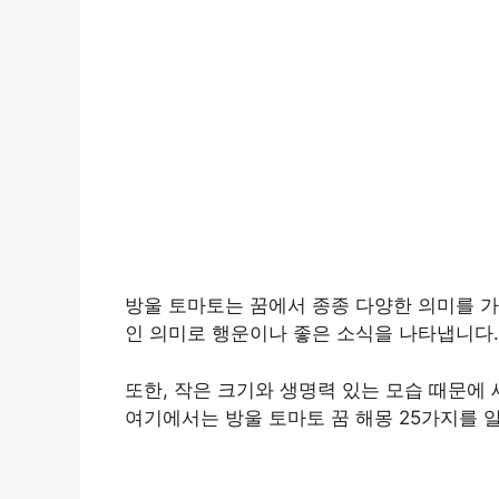
방울 토마토는 꿈에서 종종 다양한 의미를 가
인 의미로 행운이나 좋은 소식을 나타냅니다.
또한, 작은 크기와 생명력 있는 모습 때문에
여기에서는 방울 토마토 꿈 해몽 25가지를 