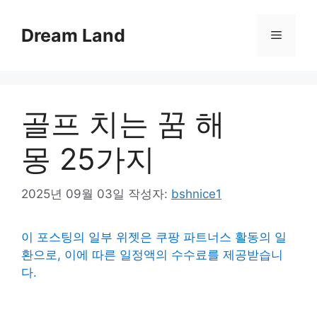
컨
텐
Dream Land
메
츠
로
뉴
건
너
​골프 치는 꿈 해
뛰
기
몽 25가지
2025년 09월 03일
작성자:
bshnice1
이 포스팅의 일부 위젯은 쿠팡 파트너스 활동의 일
환으로, 이에 따른 일정액의 수수료를 제공받습니
다.