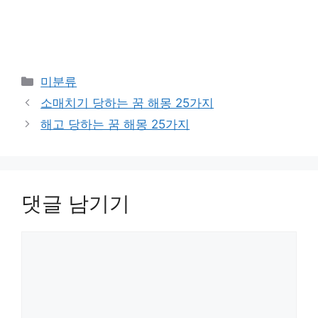
카
미분류
테
​소매치기 당하는 꿈 해몽 25가지
고
해고 당하는 꿈 해몽 25가지
리
댓글 남기기
댓
글