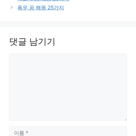
고
​폭우 꿈 해몽 25가지
리
댓글 남기기
댓
글
이