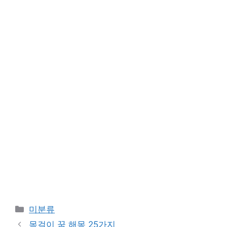
카
미분류
테
목걸이 꿈 해몽 25가지