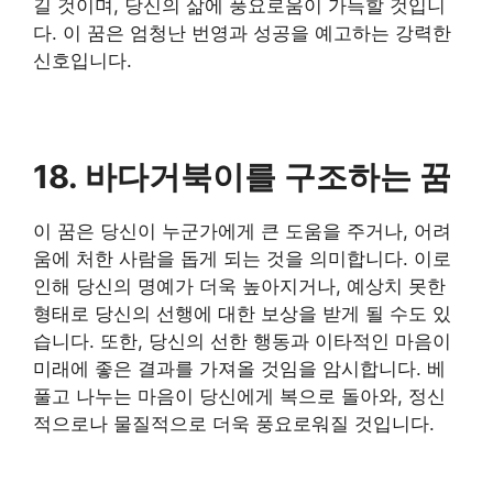
길 것이며, 당신의 삶에 풍요로움이 가득할 것입니
다. 이 꿈은 엄청난 번영과 성공을 예고하는 강력한
신호입니다.
18. 바다거북이를 구조하는 꿈
​이 꿈은 당신이 누군가에게 큰 도움을 주거나, 어려
움에 처한 사람을 돕게 되는 것을 의미합니다. 이로
인해 당신의 명예가 더욱 높아지거나, 예상치 못한
형태로 당신의 선행에 대한 보상을 받게 될 수도 있
습니다. 또한, 당신의 선한 행동과 이타적인 마음이
미래에 좋은 결과를 가져올 것임을 암시합니다. 베
풀고 나누는 마음이 당신에게 복으로 돌아와, 정신
적으로나 물질적으로 더욱 풍요로워질 것입니다.