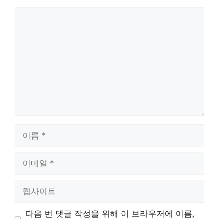
댓
글
이
름
이
메
일
웹
사
이
다음 번 댓글 작성을 위해 이 브라우저에 이름,