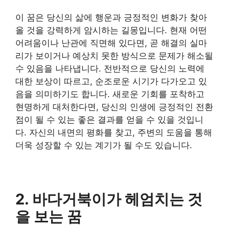
이 꿈은 당신의 삶에 행운과 긍정적인 변화가 찾아
올 것을 강력하게 암시하는 길몽입니다. 현재 어떤
어려움이나 난관에 직면해 있다면, 곧 해결의 실마
리가 보이거나 예상치 못한 방식으로 문제가 해소될
수 있음을 나타냅니다. 전반적으로 당신의 노력에
대한 보상이 따르고, 순조로운 시기가 다가오고 있
음을 의미하기도 합니다. 새로운 기회를 포착하고
현명하게 대처한다면, 당신의 인생에 긍정적인 전환
점이 될 수 있는 좋은 결과를 얻을 수 있을 것입니
다. 자신의 내면의 평화를 찾고, 주변의 도움을 통해
더욱 성장할 수 있는 계기가 될 수도 있습니다.
2. 바다거북이가 헤엄치는 것
을 보는 꿈