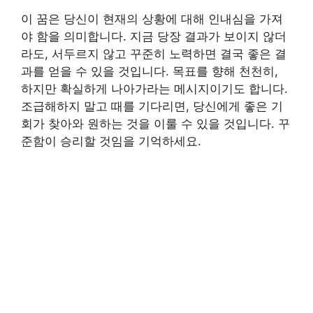
​이 꿈은 당신이 현재의 상황에 대해 인내심을 가져
야 함을 의미합니다. 지금 당장 결과가 보이지 않더
라도, 서두르지 않고 꾸준히 노력하면 결국 좋은 결
과를 얻을 수 있을 것입니다. 목표를 향해 천천히,
하지만 확실하게 나아가라는 메시지이기도 합니다.
조급해하지 말고 때를 기다리면, 당신에게 좋은 기
회가 찾아와 원하는 것을 이룰 수 있을 것입니다. 꾸
준함이 승리할 것임을 기억하세요.