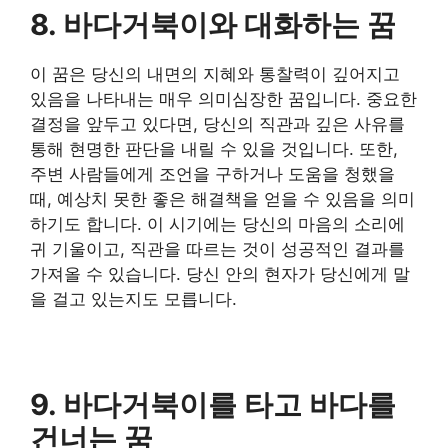
8. 바다거북이와 대화하는 꿈
​이 꿈은 당신의 내면의 지혜와 통찰력이 깊어지고
있음을 나타내는 매우 의미심장한 꿈입니다. 중요한
결정을 앞두고 있다면, 당신의 직관과 깊은 사유를
통해 현명한 판단을 내릴 수 있을 것입니다. 또한,
주변 사람들에게 조언을 구하거나 도움을 청했을
때, 예상치 못한 좋은 해결책을 얻을 수 있음을 의미
하기도 합니다. 이 시기에는 당신의 마음의 소리에
귀 기울이고, 직관을 따르는 것이 성공적인 결과를
가져올 수 있습니다. 당신 안의 현자가 당신에게 말
을 걸고 있는지도 모릅니다.
9. 바다거북이를 타고 바다를
건너는 꿈