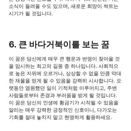
소식이 들려올 수도 있으며, 새로운 희망이 싹트는
시기가 될 것입니다.
6. 큰 바다거북이를 보는 꿈
​이 꿈은 당신에게 매우 큰 행운과 번영이 찾아올 것
을 암시하는 최고의 길몽 중 하나입니다. 사회적으
로 높은 지위에 오르거나, 상상할 수 없을 만큼 막대
한 재물을 얻게 될 수 있음을 강력히 시사합니다. 오
랫동안 염원했던 일이 기적처럼 이루어지고, 주변
사람들로부터 존경과 부러움을 받게 될 것입니다.
이 꿈은 당신의 인생에 황금기가 시작될 수 있음을
알리는 매우 강력한 긍정적인 신호이니, 다가오는
기회를 절대 놓치지 말고 현명하게 활용하세요.