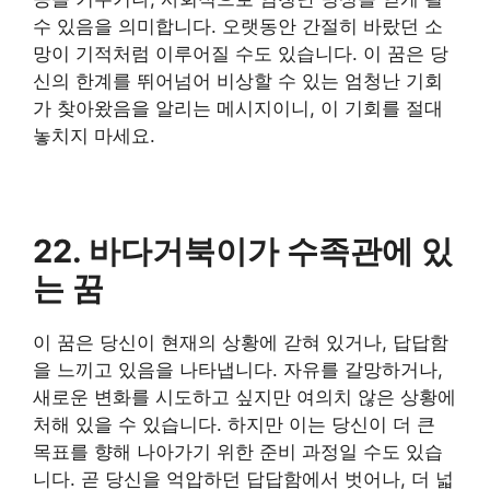
수 있음을 의미합니다. 오랫동안 간절히 바랐던 소
망이 기적처럼 이루어질 수도 있습니다. 이 꿈은 당
신의 한계를 뛰어넘어 비상할 수 있는 엄청난 기회
가 찾아왔음을 알리는 메시지이니, 이 기회를 절대
놓치지 마세요.
22. 바다거북이가 수족관에 있
는 꿈
​이 꿈은 당신이 현재의 상황에 갇혀 있거나, 답답함
을 느끼고 있음을 나타냅니다. 자유를 갈망하거나,
새로운 변화를 시도하고 싶지만 여의치 않은 상황에
처해 있을 수 있습니다. 하지만 이는 당신이 더 큰
목표를 향해 나아가기 위한 준비 과정일 수도 있습
니다. 곧 당신을 억압하던 답답함에서 벗어나, 더 넓