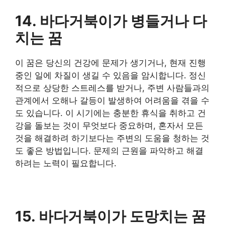
14. 바다거북이가 병들거나 다
치는 꿈
​이 꿈은 당신의 건강에 문제가 생기거나, 현재 진행
중인 일에 차질이 생길 수 있음을 암시합니다. 정신
적으로 상당한 스트레스를 받거나, 주변 사람들과의
관계에서 오해나 갈등이 발생하여 어려움을 겪을 수
도 있습니다. 이 시기에는 충분한 휴식을 취하고 건
강을 돌보는 것이 무엇보다 중요하며, 혼자서 모든
것을 해결하려 하기보다는 주변의 도움을 청하는 것
도 좋은 방법입니다. 문제의 근원을 파악하고 해결
하려는 노력이 필요합니다.
15. 바다거북이가 도망치는 꿈