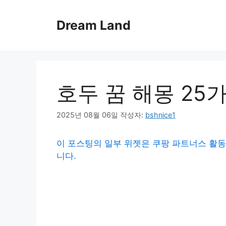
컨
텐
Dream Land
츠
로
건
너
뛰
​호두 꿈 해몽 25
기
2025년 08월 06일
작성자:
bshnice1
이 포스팅의 일부 위젯은 쿠팡 파트너스 활동
니다.