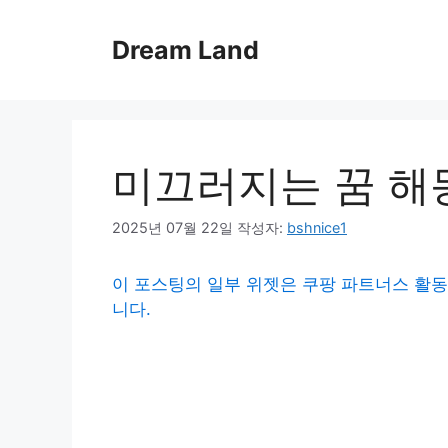
컨
텐
Dream Land
츠
로
건
너
뛰
미끄러지는 꿈 해
기
2025년 07월 22일
작성자:
bshnice1
이 포스팅의 일부 위젯은 쿠팡 파트너스 활동
니다.