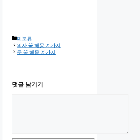
카
미분류
테
의사 꿈 해몽 25가지
고
문 꿈 해몽 25가지
리
댓글 남기기
댓
글