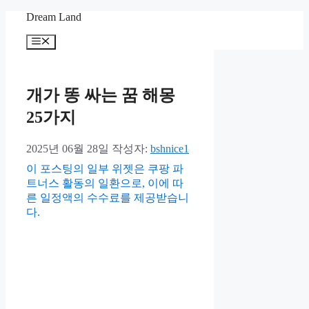
컨
Dream Land
텐
메
츠
뉴
로
건
너
개가 똥 싸는 꿈 해몽
뛰
25가지
기
2025년 06월 28일
작성자:
bshnice1
이 포스팅의 일부 위젯은 쿠팡 파
트너스 활동의 일환으로, 이에 따
른 일정액의 수수료를 제공받습니
다.