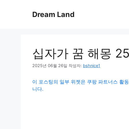
컨
텐
Dream Land
츠
로
건
너
뛰
십자가 꿈 해몽 2
기
2025년 06월 26일
작성자:
bshnice1
이 포스팅의 일부 위젯은 쿠팡 파트너스 활동
니다.