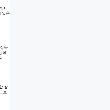
기반이
에 있음
감정들
인 에
다.
한 상
적으로