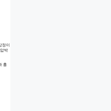
 감정이
 압박
과 흉