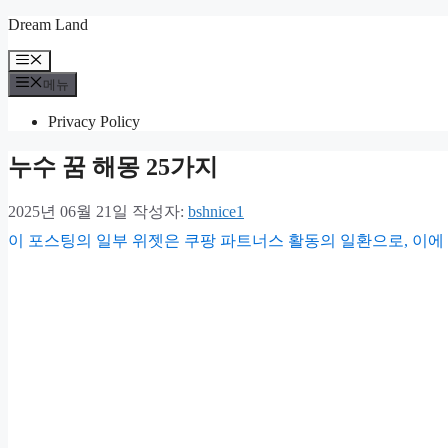
컨
Dream Land
텐
메
츠
뉴
메뉴
로
건
Privacy Policy
너
뛰
누수 꿈 해몽 25가지
기
2025년 06월 21일
작성자:
bshnice1
이 포스팅의 일부 위젯은 쿠팡 파트너스 활동의 일환으로, 이