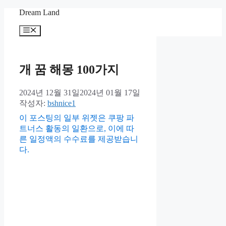
컨
Dream Land
텐
메
츠
뉴
로
건
너
개 꿈 해몽 100가지
뛰
기
2024년 12월 31일
2024년 01월 17일
작성자:
bshnice1
이 포스팅의 일부 위젯은 쿠팡 파
트너스 활동의 일환으로, 이에 따
른 일정액의 수수료를 제공받습니
다.