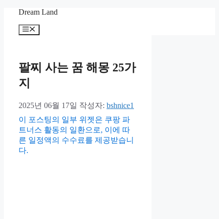
컨
Dream Land
텐
메
츠
뉴
로
건
너
팔찌 사는 꿈 해몽 25가
뛰
지
기
2025년 06월 17일
작성자:
bshnice1
이 포스팅의 일부 위젯은 쿠팡 파
트너스 활동의 일환으로, 이에 따
른 일정액의 수수료를 제공받습니
다.