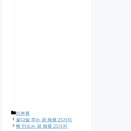
카
미분류
테
꽃다발 주는 꿈 해몽 25가지
고
빵 만드는 꿈 해몽 25가지