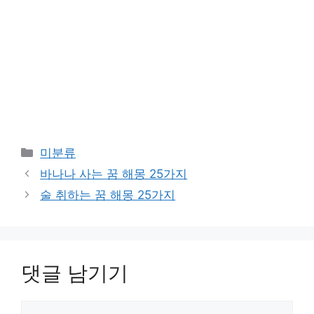
카
미분류
테
바나나 사는 꿈 해몽 25가지
고
술 취하는 꿈 해몽 25가지
리
댓글 남기기
댓