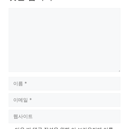
댓
글
이
름
이
메
일
웹
사
이