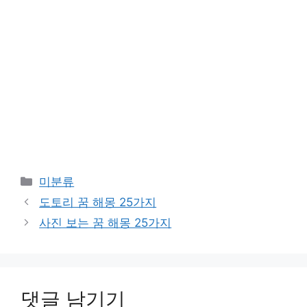
카
미분류
테
도토리 꿈 해몽 25가지
고
사진 보는 꿈 해몽 25가지
리
댓글 남기기