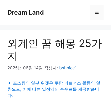
컨
텐
Dream Land
메
츠
로
뉴
건
너
외계인 꿈 해몽 25가
뛰
기
지
2025년 06월 14일
작성자:
bshnice1
이 포스팅의 일부 위젯은 쿠팡 파트너스 활동의 일
환으로, 이에 따른 일정액의 수수료를 제공받습니
다.