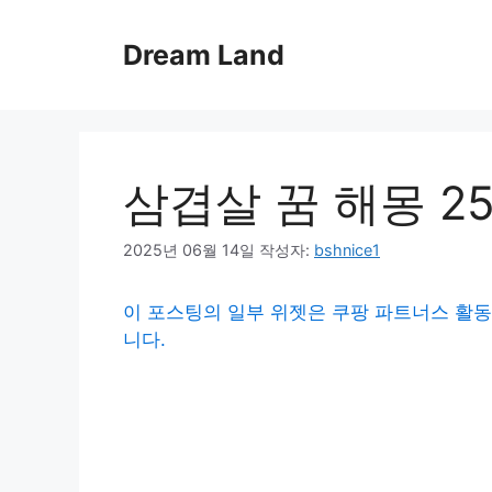
컨
텐
Dream Land
츠
로
건
너
뛰
삼겹살 꿈 해몽 2
기
2025년 06월 14일
작성자:
bshnice1
이 포스팅의 일부 위젯은 쿠팡 파트너스 활동
니다.