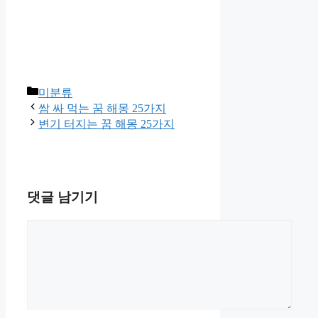
카
미분류
테
쌈 싸 먹는 꿈 해몽 25가지
고
변기 터지는 꿈 해몽 25가지
리
댓글 남기기
댓
글