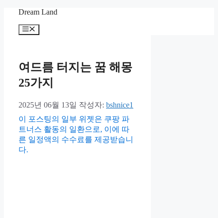
컨
Dream Land
텐
메
츠
뉴
로
건
너
여드름 터지는 꿈 해몽
뛰
25가지
기
2025년 06월 13일
작성자:
bshnice1
이 포스팅의 일부 위젯은 쿠팡 파
트너스 활동의 일환으로, 이에 따
른 일정액의 수수료를 제공받습니
다.