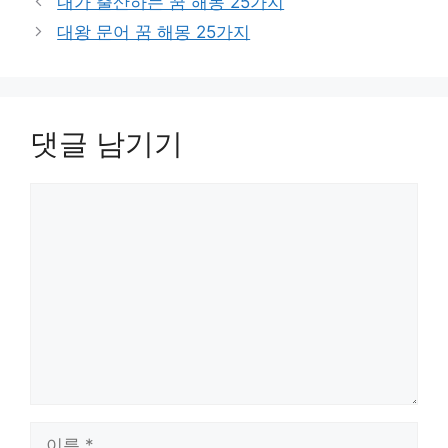
내가 출산하는 꿈 해몽 25가지
고
대왕 문어 꿈 해몽 25가지
리
댓글 남기기
댓
글
이