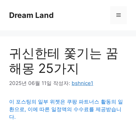
컨
텐
Dream Land
메
츠
로
뉴
건
너
귀신한테 쫓기는 꿈
뛰
기
해몽 25가지
2025년 06월 11일
작성자:
bshnice1
이 포스팅의 일부 위젯은 쿠팡 파트너스 활동의 일
환으로, 이에 따른 일정액의 수수료를 제공받습니
다.