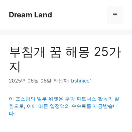
컨
텐
Dream Land
메
츠
로
뉴
건
너
부침개 꿈 해몽 25가
뛰
기
지
2025년 06월 08일
작성자:
bshnice1
이 포스팅의 일부 위젯은 쿠팡 파트너스 활동의 일
환으로, 이에 따른 일정액의 수수료를 제공받습니
다.