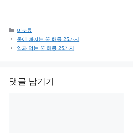
카
미분류
테
물에 빠지는 꿈 해몽 25가지
고
약과 먹는 꿈 해몽 25가지
리
댓글 남기기
댓
글